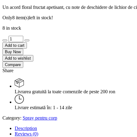
Un acord floral fructat apetisant, cu note de deschidere de lichior de c
Only
8 item(s)
left in stock!
8 in stock
Spray
pentru
Add to cart
corp
Buy Now
-
Add to wishlist
Cherry
Compare
Amnesia
Share
quantity
Livrarea gratuită la toate comenzile de peste 200 ron
Livrare estimată în: 1 - 14 zile
Category:
Spray pentru corp
Description
Reviews (0)