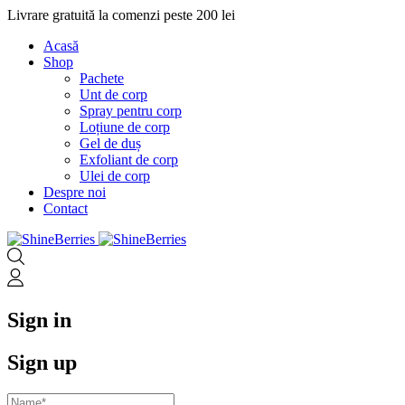
Livrare gratuită la comenzi peste 200 lei
Acasă
Shop
Pachete
Unt de corp
Spray pentru corp
Loțiune de corp
Gel de duș
Exfoliant de corp
Ulei de corp
Despre noi
Contact
Sign in
Sign up