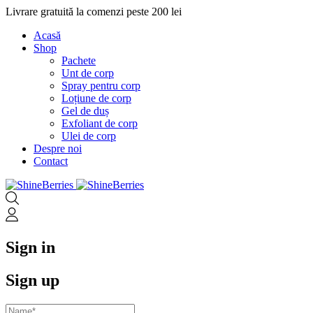
Livrare gratuită la comenzi peste 200 lei
Acasă
Shop
Pachete
Unt de corp
Spray pentru corp
Loțiune de corp
Gel de duș
Exfoliant de corp
Ulei de corp
Despre noi
Contact
Sign in
Sign up