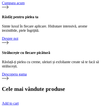
Cumpara acum
Răsfăț pentru pielea ta
Simte luxul în fiecare aplicare. Hidratare intensivă, arome
irezistibile, piele îngrijită.
Despre noi
Strălucește cu fiecare picătură
Răsfață-ți pielea cu creme, uleiuri și exfoliante create să te facă să
strălucești.
Descopera gama
Cele mai vândute produse
Add to cart