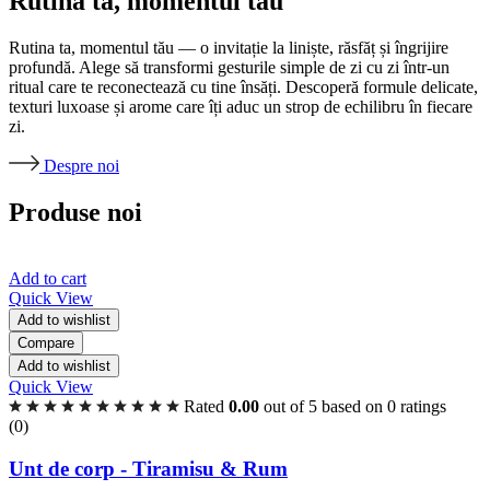
Rutina ta, momentul tău
Rutina ta, momentul tău — o invitație la liniște, răsfăț și îngrijire
profundă. Alege să transformi gesturile simple de zi cu zi într-un
ritual care te reconectează cu tine însăți. Descoperă formule delicate,
texturi luxoase și arome care îți aduc un strop de echilibru în fiecare
zi.
Despre noi
Produse noi
Add to cart
Quick View
Add to wishlist
Compare
Add to wishlist
Quick View
Rated
0.00
out of 5 based on
0
ratings
(0)
Unt de corp - Tiramisu & Rum